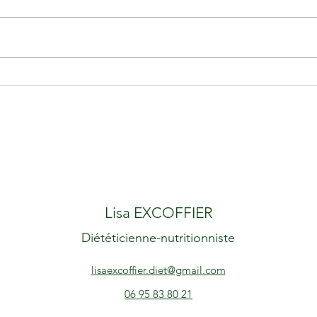
9 idées reçues sur
Recet
l'alimentation
de s
Lisa EX
CO
FFIER
Diététicienne-nutritionniste
lisaexcoffier.diet@gmail.com
06 95 83 80 21