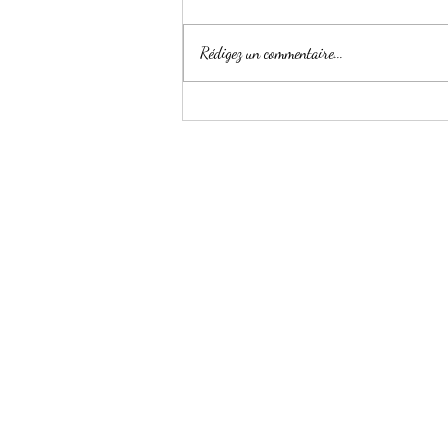
Rédigez un commentaire...
5 conseils pour passer un
Noël Healthy !