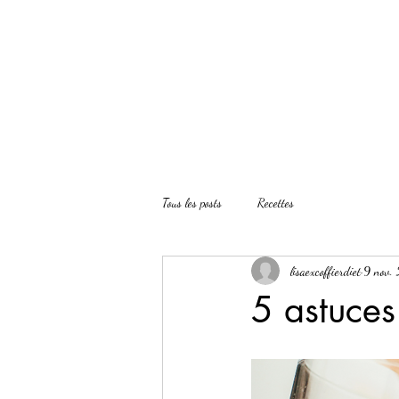
Lisa EXCOFFIER
Tous les posts
Recettes
lisaexcoffierdiet
9 nov.
5 astuces