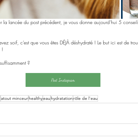
ur la lancée du post précédent, je vous donne aujourd’hui 5 conseil
vez soif, c’est que vous êtes DÉJÀ déshydraté ! Le but ici est de tro
 ! 
 suffisamment ? 
Post Instagram
l
atout minceur
healthy
eau
hydratation
rôle de l'eau