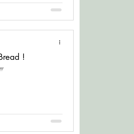
Bread !
!!