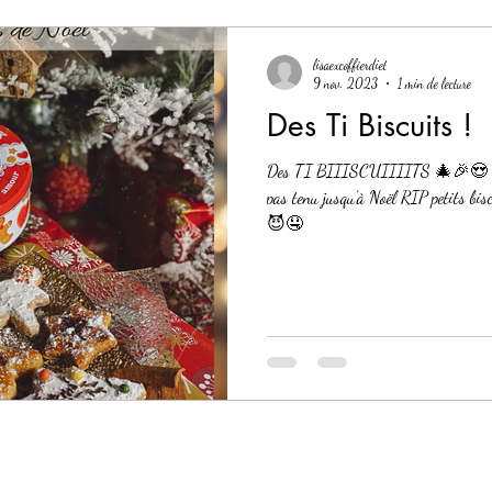
lisaexcoffierdiet
9 nov. 2023
1 min de lecture
Des Ti Biscuits !
Des TI BIIISCUIIIITS 🎄🎉😍 Régalez-vous ! Chez moi ils n’ont
pas tenu jusqu’à Noël RIP petits biscui
😈🤤