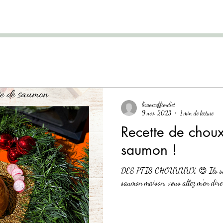
lisaexcoffierdiet
9 nov. 2023
1 min de lecture
Recette de choux 
saumon !
DES PTIS CHOUUUUX 😍 Ils sont si 
saumon maison, vous allez m’en dire