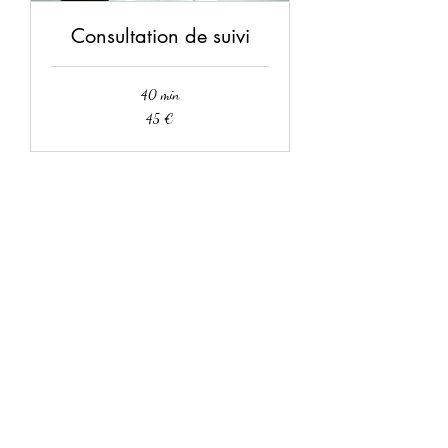
Consultation de suivi
40 min
45
45 €
euros
Lisa EX
CO
FFIER
Diététicienne-nutritionniste
lisaexcoffier.diet@gmail.com
36, rue de
La Chapelle